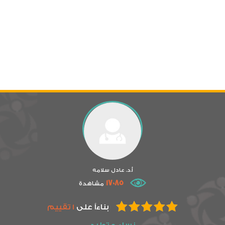
أ.د. عادل سلامه
17085
مشاهدة
بناءاً على
1 تقييم