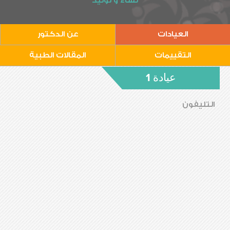
نساء و توليد
العيادات
عن الدكتور
التقييمات
المقالات الطبية
عيادة 1
التليفون