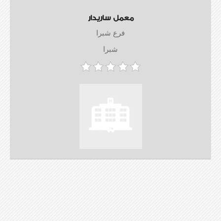
معمل ساريدار
فرع شبرا
شبرا