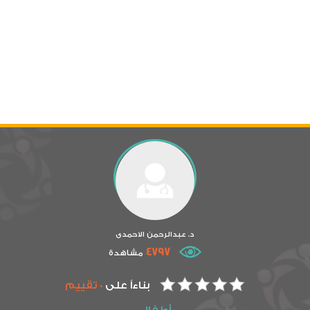
د. عبدالرحمن الاحمدى
4797
مشاهدة
بناءاً على
0 تقييم