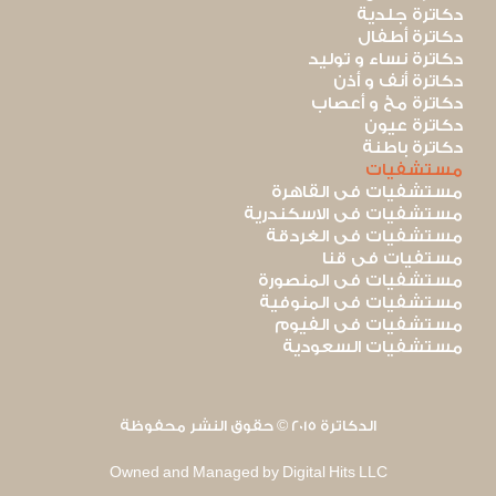
دكاترة جلدية
دكاترة أطفال
دكاترة نساء و توليد
دكاترة أنف و أذن
دكاترة مخ و أعصاب
دكاترة عيون
دكاترة باطنة
مستشفيات
مستشفيات فى القاهرة
مستشفيات فى الاسكندرية
مستشفيات فى الغردقة
مستفيات فى قنا
مستشفيات فى المنصورة
مستشفيات فى المنوفية
مستشفيات فى الفيوم
مستشفيات السعودية
الدكاترة 2015 © حقوق النشر محفوظة
Owned and Managed by Digital Hits LLC