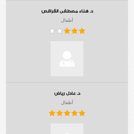
د. هناء مصطفى القراقص
أطفال
د. عادل رياض
أطفال