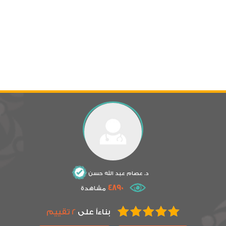
د. عصام عبد الله حسن
4890
مشاهدة
بناءاً على
2 تقييم