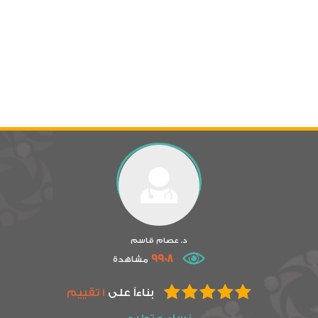
د. عصام قاسم
9908
مشاهدة
بناءاً على
1 تقييم