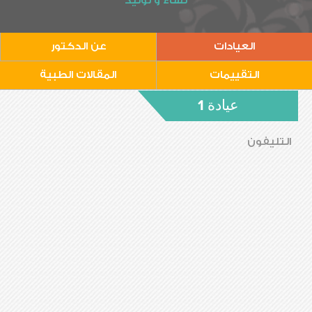
نساء و توليد
العيادات
عن الدكتور
التقييمات
المقالات الطبية
عيادة 1
التليفون