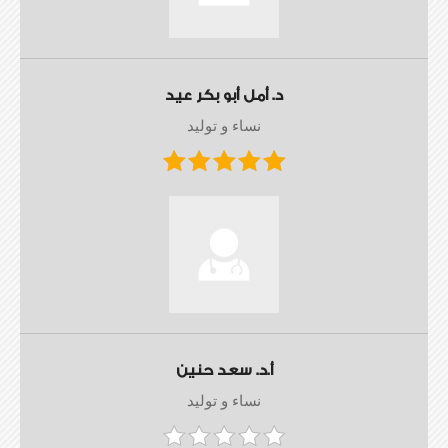
د. أمل أبو بكر عيد
نساء و توليد
أ.د. سعد حنين
نساء و توليد