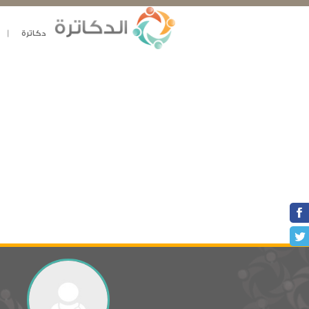
دكاترة