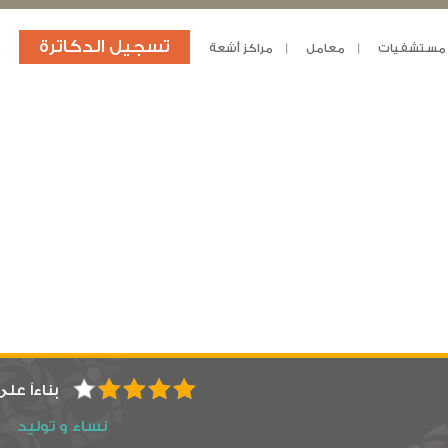
تسجيل الدكاترة
مستشفيات
معامل
مراكز أشعة
د
بناءاً عل
نساء و توليد