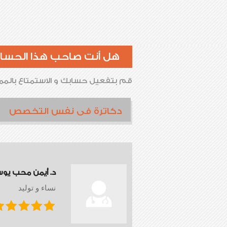
هل أنت صاحب هذا الحسا
قم بتفعيل حسابك و الاستمتاع بالممي
دكاترة فى نفس التخصص
د. أيمن محب يو
نساء و توليد