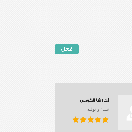
فعل
أ.د. رشا الكومي
نساء و توليد