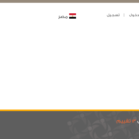
خول
تسجيل
مصر
ى
13 تقييم