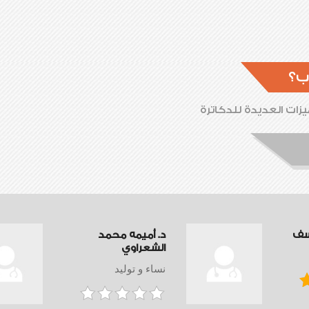
ب؟
زات العديدة للدكاترة
سف
د. أميمه محمد
الشعراوي
نساء و توليد