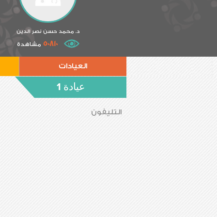
د. محمد حسن نصر الدين
50810
مشاهدة
العيادات
عيادة 1
التليفون