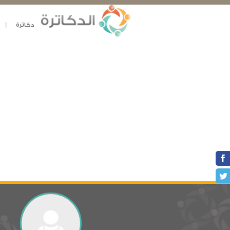
دكاترة