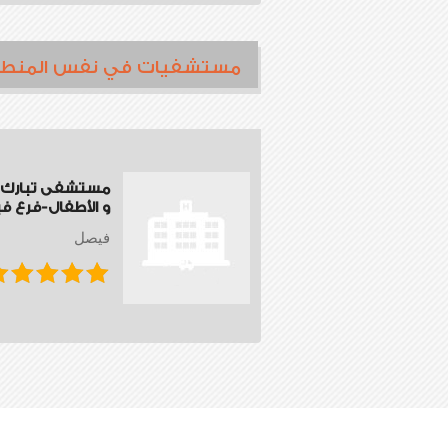
مستشفيات في نفس المنط
مستشفى تبارك ل
و الأطفال-فرع 
فيصل