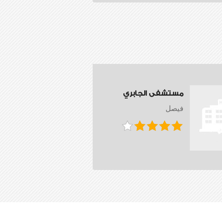
مستشفى الجابري
فيصل