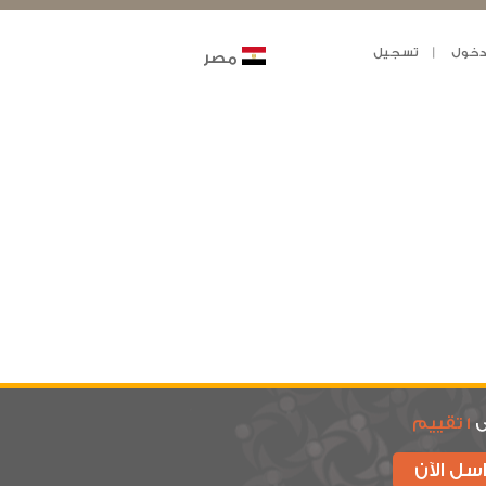
خول
تسجيل
مصر
ى
1 تقييم
سل الآن