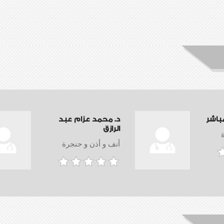
باشر
د. محمد عزام عبد
الرازق
أنف و أذن و حنجرة