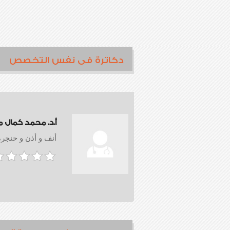
دكاترة فى نفس التخصص
أ.د. محمد كمال م
أنف و أذن و حنجرة