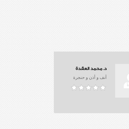
د. محمد العقدة
أنف و أذن و حنجرة