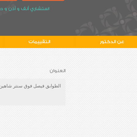
استشاري أنف و أذن و ح
عن الدكتور
التقييمات
العنوان
الطوابق فيصل فوق سنتر شاهين