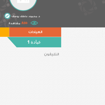
د. محمود عاطف يوسف
8115
مشاهدة
العيادات
عيادة 1
التليفون