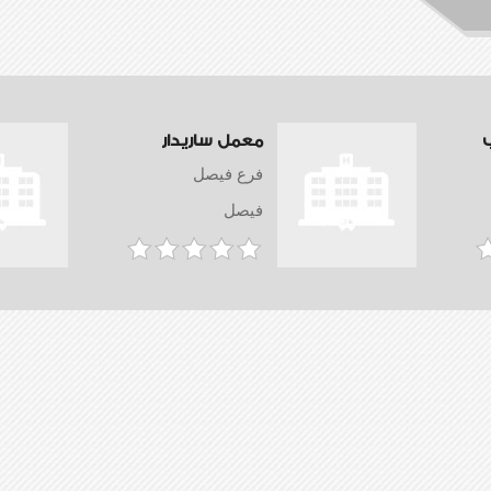
معمل ساريدار
فرع فيصل
فيصل