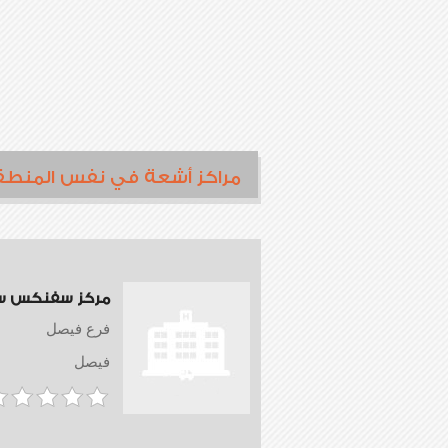
مراكز أشعة في نفس المنطق
مركز سفنكس س
فرع فيصل
فيصل