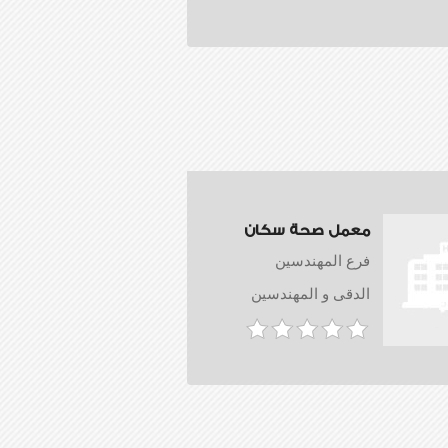
معمل صحة سكان
فرع المهندسين
الدقى و المهندسين