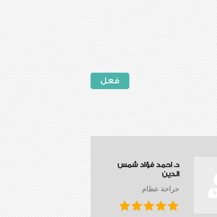
فعل
د. احمد فؤاد شمس
الدين
جراحة عظام