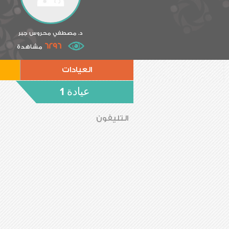
د. مصطفي محروس جبر
6296
مشاهدة
العيادات
عيادة 1
التليفون