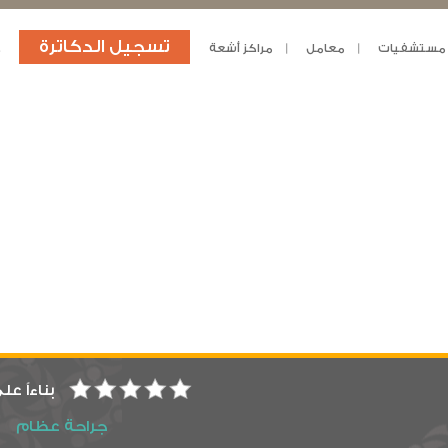
تسجيل الدكاترة
مستشفيات
معامل
مراكز أشعة
د
بناءاً عل
جراحة عظام