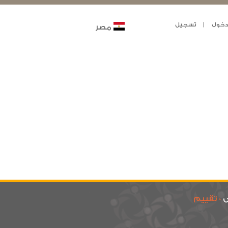
خول
تسجيل
مصر
ى
0 تقييم