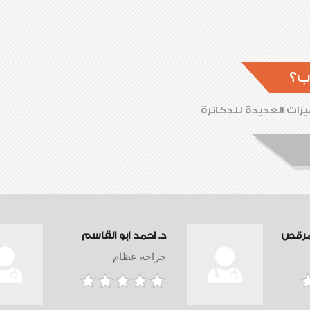
ب؟
زات العديدة للدكاترة
مرقص
د. احمد ابو القاسم
جراحة عظام