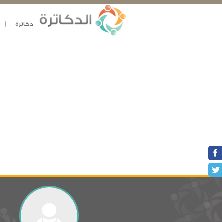
دكاترة