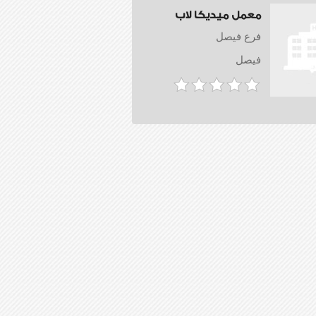
معمل ميديكا لاب
فرع فيصل
فيصل