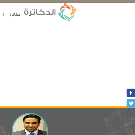
دكاترة