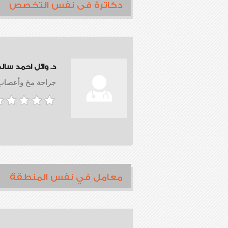
دكاترة فى نفس التخصص
د. وائل احمد سال
جراحة مخ وأعصاب
معامل في نفس المنطقة