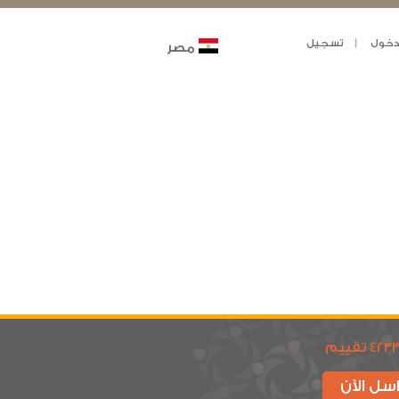
خول
تسجيل
مصر
423 تقييم
سل الآن