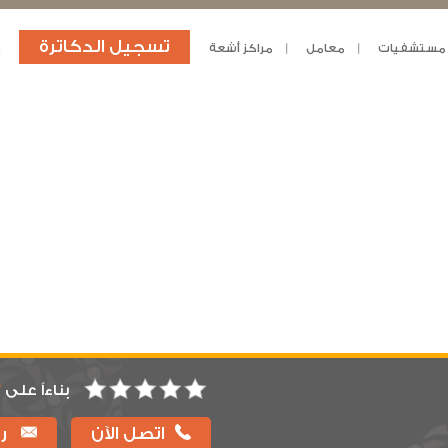
تسجيل الدكاترة
مستشفيات
معامل
مراكز أشعة
د
بناءاً على
3
اتصل الآن
را