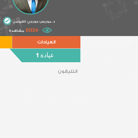
د. موريس جورجي الفيومي
44445
مشاهدة
العيادات
عيادة 1
التليفون