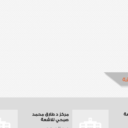
ة
عة
مركز د طارق محمد
صبحي للاشعة