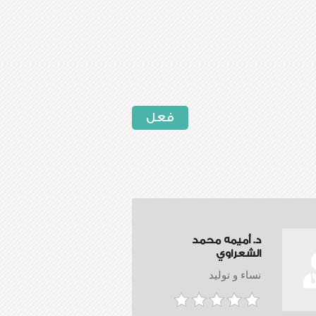
فعل
د. أميمه محمد
الشعراوي
نساء و توليد