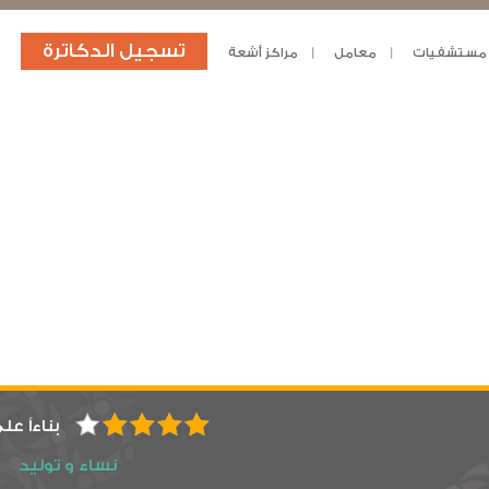
تسجيل الدكاترة
مستشفيات
معامل
مراكز أشعة
د
بناءاً عل
نساء و توليد