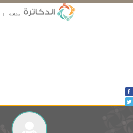
دكاترة