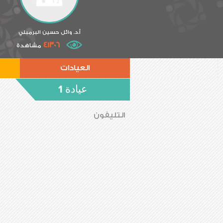
أ.د. وائل حسين البرمبلي
41306
مشاهدة
العيادات
عيادة 1
التليفون