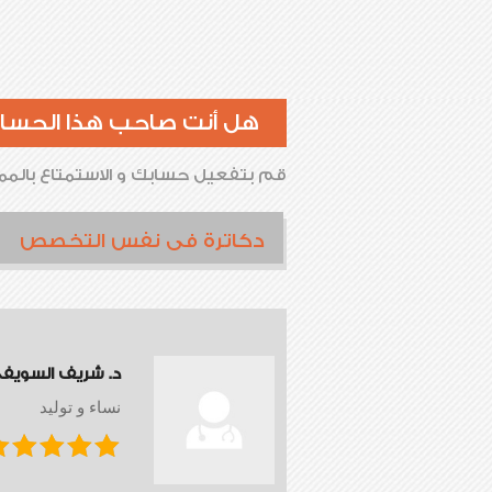
هل أنت صاحب هذا الحسا
قم بتفعيل حسابك و الاستمتاع بالممي
دكاترة فى نفس التخصص
د. شريف السويف
نساء و توليد