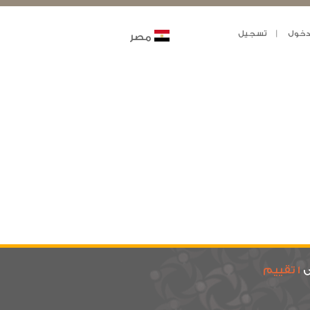
خول
تسجيل
مصر
ى
1 تقييم