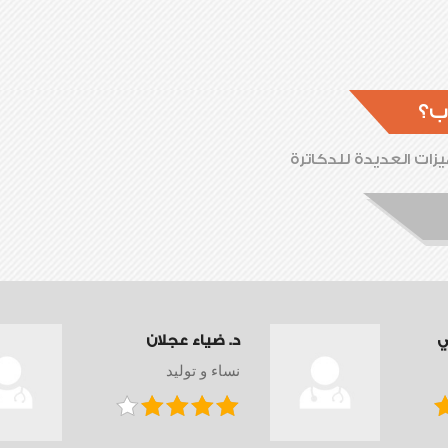
ب؟
زات العديدة للدكاترة
ي
د. ضياء عجلان
نساء و توليد