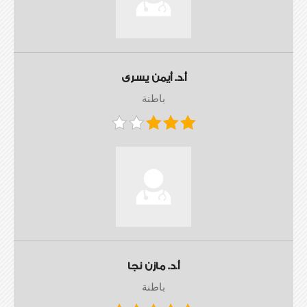
أ.د. أيمن يسرى
باطنة
أ.د. مازن نجا
باطنة