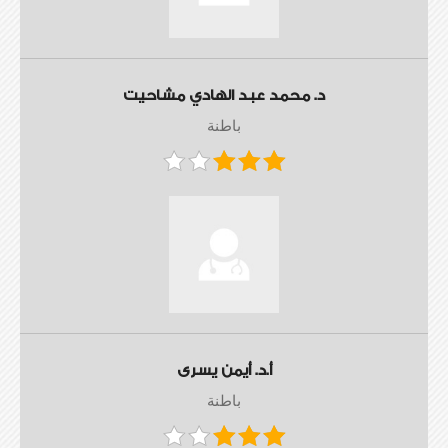
د. محمد عبد الهادي مشاحيت
باطنة
أ.د. أيمن يسرى
باطنة