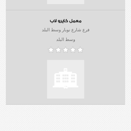
معمل كايرو لاب
فرع شارع نوبار وسط البلد
وسط البلد