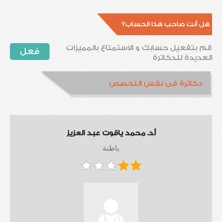
هل أنت صاحب هذا الحساب؟
قم بتفعيل حسابك و الاستمتاع بالمميزات
فعل
العديدة للدكاترة
دكاترة فى نفس التخصص
أ.د. محمد ياقوت عبد العزيز
باطنة