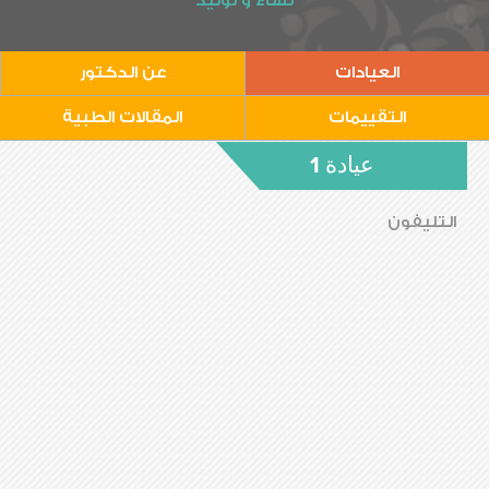
نساء و توليد
العيادات
عن الدكتور
التقييمات
المقالات الطبية
عيادة 1
التليفون