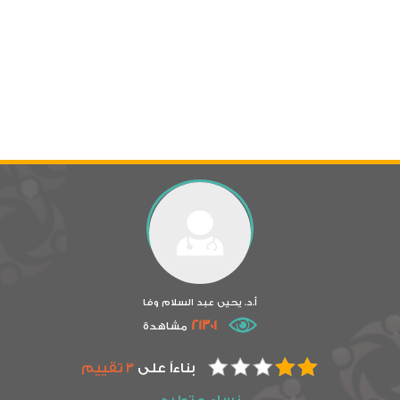
أ.د. يحيى عبد السلام وفا
21301
مشاهدة
بناءاً على
3 تقييم