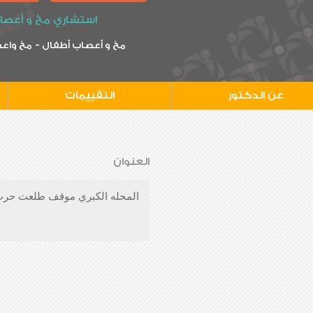
استشاري مخ و أعصا
-
مخ و أعصاب أطفال
مخ واعص
عن الدكتور
التقييمات
العنوان
المحله الكبري موقف طلعت حرب بر