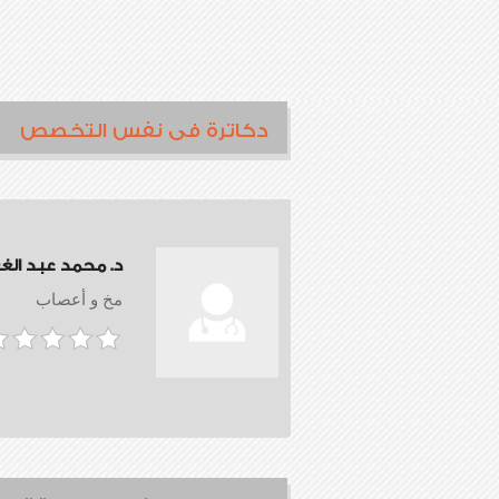
دكاترة فى نفس التخصص
د. محمد عبد الغف
مخ و أعصاب