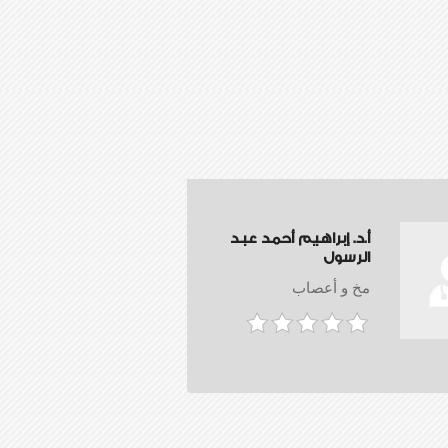
أ.د. إبراهيم أحمد عبد
الرسول
مخ و أعصاب