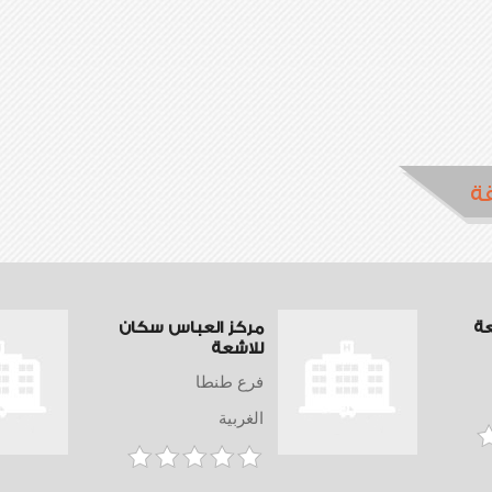
ة
عة
مركز العباس سكان
للاشعة
فرع طنطا
الغربية