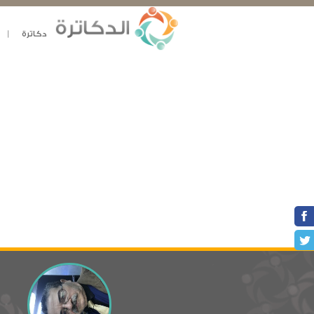
دكاترة