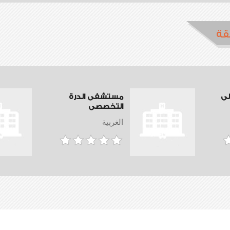
قة
ى
مستشفى الدرة
التخصصى
الغربية