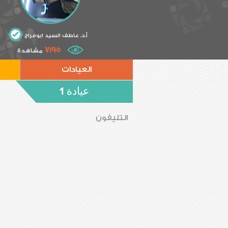
أ.د. عاطف السيد ابوفراج
7195
مشاهدة
العيادات
عيادة 1
التليفون