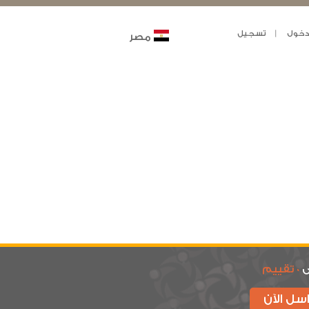
خول
تسجيل
مصر
ى
0 تقييم
سل الآن