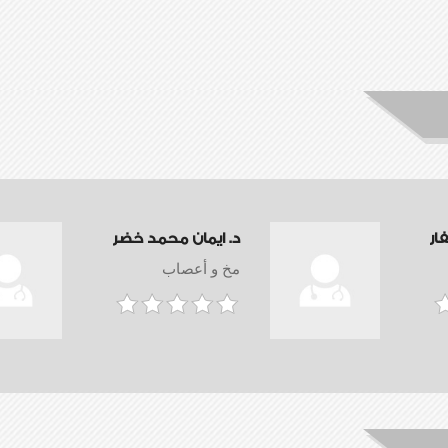
ار
د. ايمان محمد خضر
مخ و أعصاب