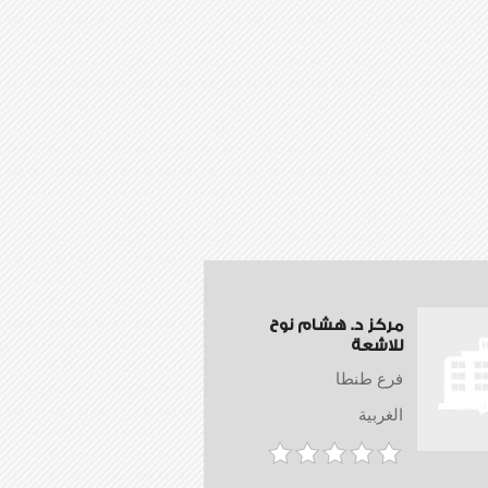
مركز د. هشام نوح
للاشعة
فرع طنطا
الغربية