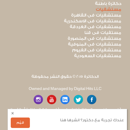
دكاترة باطنة
مستشفيات
مستشفيات فى القاهرة
مستشفيات فى الاسكندرية
مستشفيات فى الغردقة
مستفيات فى قنا
مستشفيات فى المنصورة
مستشفيات فى المنوفية
مستشفيات فى الفيوم
مستشفيات السعودية
الدكاترة 2015 © حقوق النشر محفوظة
Owned and Managed by Digital Hits LLC
آراء مستخدمى الدكاترة لا تعكس آراء موقع الدكاترة أو الفريق
×
العامل به. يتم بذل قصارى الجهد لضمان منع نشر أى اساءة أو
هجوم شخصى.
عندك تجربة مع دكتور؟ انشرها هنا
للإبلاغ عن أى إساءة
.
قيّم