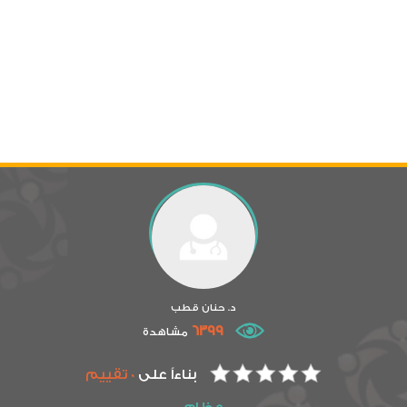
د. حنان قطب
6399
مشاهدة
بناءاً على
0 تقييم