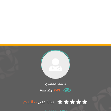
د. سحر الخضيري
7031
مشاهدة
بناءاً على
0 تقييم