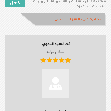
قم بتفعيل حسابك و الاستمتاع بالمميزات
فعل
العديدة للدكاترة
دكاترة فى نفس التخصص
أ.د. السيد البدوي
نساء و توليد