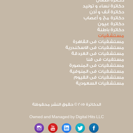
دكاترة أطفال
دكاترة نساء و توليد
دكاترة أنف و أذن
دكاترة مخ و أعصاب
دكاترة عيون
دكاترة باطنة
مستشفيات
مستشفيات فى القاهرة
مستشفيات فى الاسكندرية
مستشفيات فى الغردقة
مستفيات فى قنا
مستشفيات فى المنصورة
مستشفيات فى المنوفية
مستشفيات فى الفيوم
مستشفيات السعودية
الدكاترة 2015 © حقوق النشر محفوظة
Owned and Managed by Digital Hits LLC