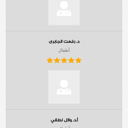
د. رفعت الجابرى
أطفال
أ.د. وائل لطفي