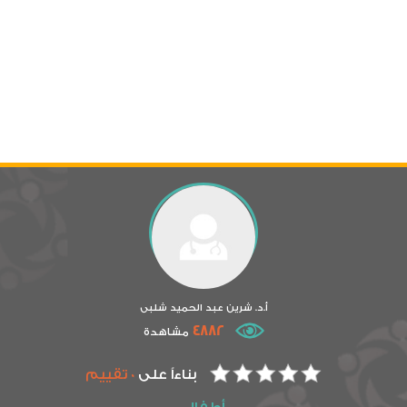
أ.د. شرين عبد الحميد شلبى
4882
مشاهدة
بناءاً على
0 تقييم