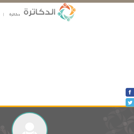
دكاترة