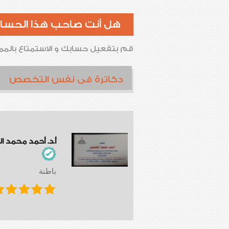
هل أنت صاحب هذا الحسا
قم بتفعيل حسابك و الاستمتاع بالممي
دكاترة فى نفس التخصص
أ.د. أحمد محمد ا
باطنة