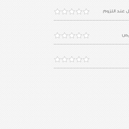
ل عند اللزوم
خيص