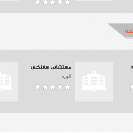
قة
مستشفى سفنكس
الهرم