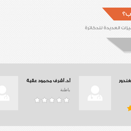
ب؟
زات العديدة للدكاترة
لغندور
أ.د. أشرف محمود عقبة
باطنة