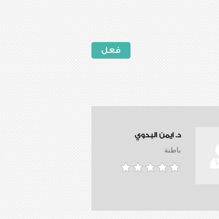
فعل
د. ايمن البدوي
باطنة