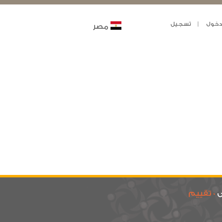
خول
تسجيل
مصر
ى
0 تقييم