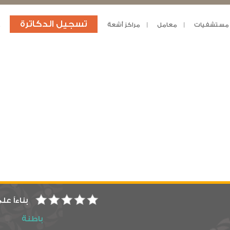
تسجيل الدكاترة
مستشفيات
معامل
مراكز أشعة
د
بناءاً عل
باطنة