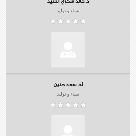
د. خالد شكري السيد
نساء و توليد
أ.د. سعد حنين
نساء و توليد