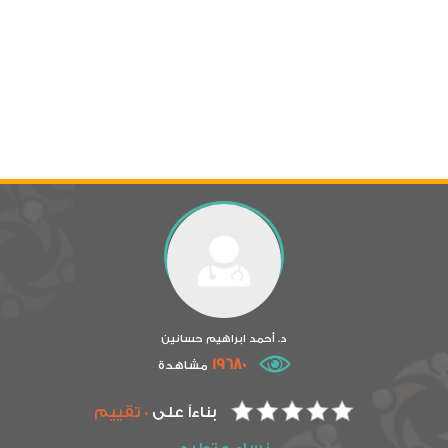
د. أحمد ابراهيم حسانين
19680
مشاهدة
بناءاً على
0 تقييم