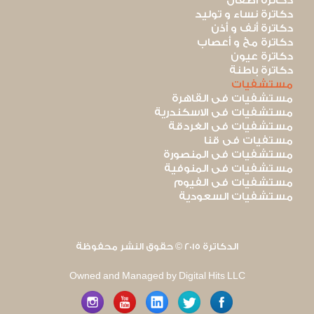
دكاترة أطفال
دكاترة نساء و توليد
دكاترة أنف و أذن
دكاترة مخ و أعصاب
دكاترة عيون
دكاترة باطنة
مستشفيات
مستشفيات فى القاهرة
مستشفيات فى الاسكندرية
مستشفيات فى الغردقة
مستفيات فى قنا
مستشفيات فى المنصورة
مستشفيات فى المنوفية
مستشفيات فى الفيوم
مستشفيات السعودية
الدكاترة 2015 © حقوق النشر محفوظة
Owned and Managed by Digital Hits LLC