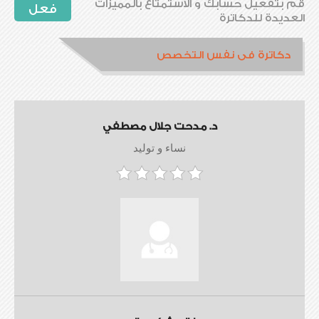
قم بتفعيل حسابك و الاستمتاع بالمميزات
فعل
العديدة للدكاترة
دكاترة فى نفس التخصص
د. مدحت جلال مصطفي
نساء و توليد