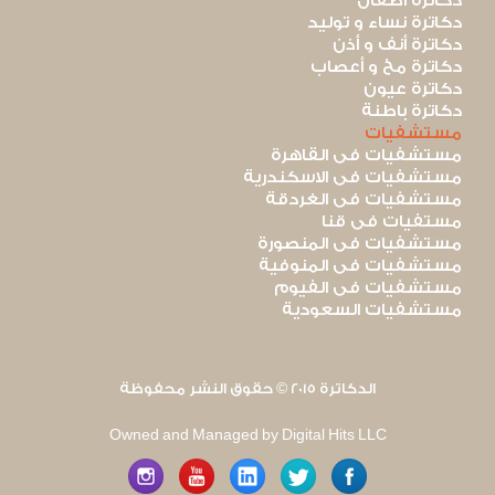
دكاترة أطفال
دكاترة نساء و توليد
دكاترة أنف و أذن
دكاترة مخ و أعصاب
دكاترة عيون
دكاترة باطنة
مستشفيات
مستشفيات فى القاهرة
مستشفيات فى الاسكندرية
مستشفيات فى الغردقة
مستفيات فى قنا
مستشفيات فى المنصورة
مستشفيات فى المنوفية
مستشفيات فى الفيوم
مستشفيات السعودية
الدكاترة 2015 © حقوق النشر محفوظة
Owned and Managed by Digital Hits LLC