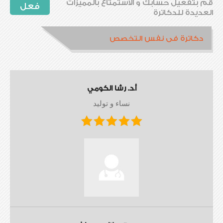
قم بتفعيل حسابك و الاستمتاع بالمميزات
فعل
العديدة للدكاترة
دكاترة فى نفس التخصص
أ.د. رشا الكومي
نساء و توليد