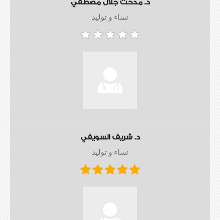
د. مدحت جلال مصطفي
نساء و توليد
د. شريف السويفي
نساء و توليد