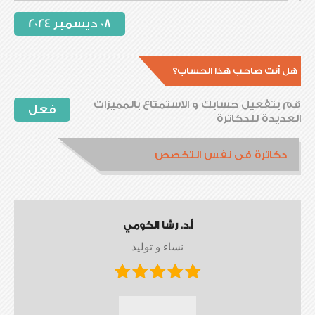
08 ديسمبر 2024
هل أنت صاحب هذا الحساب؟
قم بتفعيل حسابك و الاستمتاع بالمميزات
فعل
العديدة للدكاترة
دكاترة فى نفس التخصص
أ.د. رشا الكومي
نساء و توليد