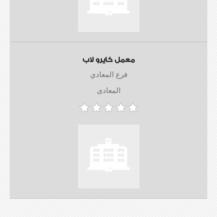
معمل كايرو لاب
فرع المعادي
المعادى