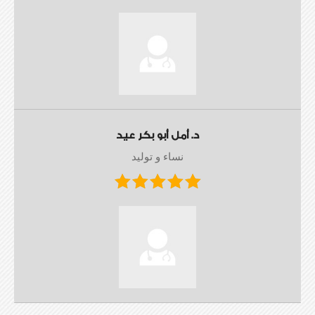
د. أمل أبو بكر عيد
نساء و توليد