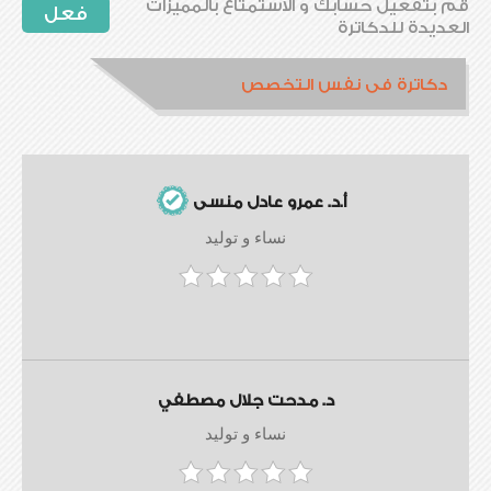
قم بتفعيل حسابك و الاستمتاع بالمميزات
فعل
العديدة للدكاترة
دكاترة فى نفس التخصص
أ.د. عمرو عادل منسى
نساء و توليد
د. مدحت جلال مصطفي
نساء و توليد