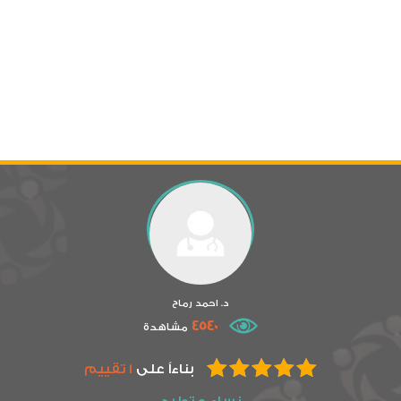
د. احمد رماح
4540
مشاهدة
بناءاً على
1 تقييم