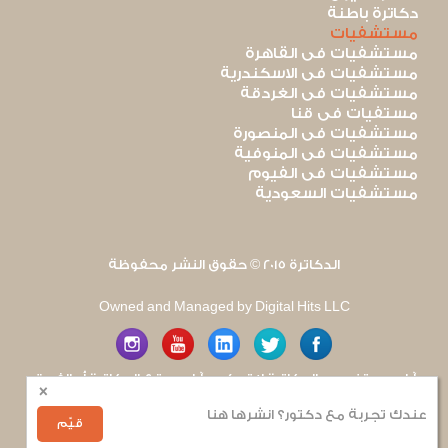
دكاترة باطنة
مستشفيات
مستشفيات فى القاهرة
مستشفيات فى الاسكندرية
مستشفيات فى الغردقة
مستفيات فى قنا
مستشفيات فى المنصورة
مستشفيات فى المنوفية
مستشفيات فى الفيوم
مستشفيات السعودية
الدكاترة 2015 © حقوق النشر محفوظة
Owned and Managed by Digital Hits LLC
آراء مستخدمى الدكاترة لا تعكس آراء موقع الدكاترة أو الفريق
×
العامل به. يتم بذل قصارى الجهد لضمان منع نشر أى اساءة أو
هجوم شخصى.
عندك تجربة مع دكتور؟ انشرها هنا
للإبلاغ عن أى إساءة
.
قيّم