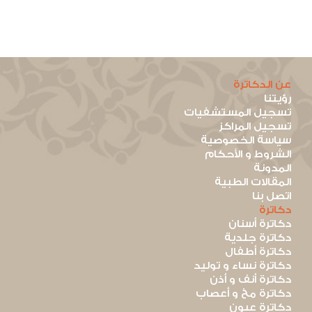
عن الدكاترة
رؤيتنا
تسجيل المستشفيات
تسجيل المراكز
سياسة الخصوصية
الشروط و الأحكام
المدونة
المقالات الطبية
اتصل بنا
دكاترة
دكاترة أسنان
دكاترة جلدية
دكاترة أطفال
دكاترة نساء و توليد
دكاترة أنف و أذن
دكاترة مخ و أعصاب
دكاترة عيون