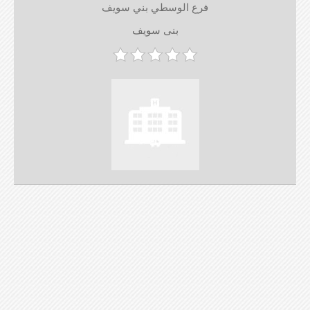
فرع الوسطي بني سويف
بنى سويف