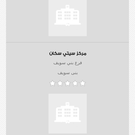
مركز سيتي سكان
فرع بني سويف
بنى سويف