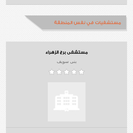
مستشفيات في نفس المنطقة
مستشفى برج الزهراء
بنى سويف