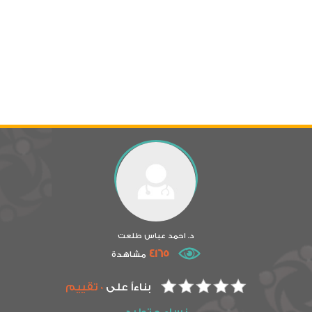
د. احمد عباس طلعت
4165
مشاهدة
بناءاً على
0 تقييم