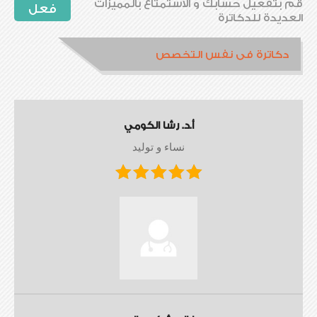
قم بتفعيل حسابك و الاستمتاع بالمميزات
فعل
العديدة للدكاترة
دكاترة فى نفس التخصص
أ.د. رشا الكومي
نساء و توليد