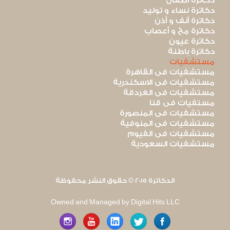
دكاترة أطفال
دكاترة نساء و توليد
دكاترة أنف و أذن
دكاترة مخ و أعصاب
دكاترة عيون
دكاترة باطنة
مستشفيات
مستشفيات فى القاهرة
مستشفيات فى الاسكندرية
مستشفيات فى الغردقة
مستفيات فى قنا
مستشفيات فى المنصورة
مستشفيات فى المنوفية
مستشفيات فى الفيوم
مستشفيات السعودية
الدكاترة 2015 © حقوق النشر محفوظة
Owned and Managed by Digital Hits LLC