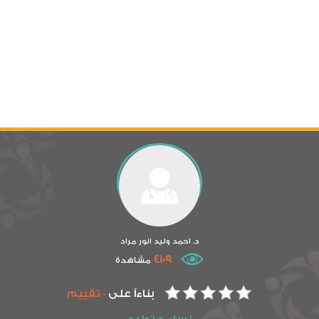
د. احمد وليد انور مراد
4109
مشاهدة
بناءاً على
0 تقييم