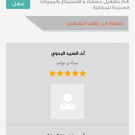
قم بتفعيل حسابك و الاستمتاع بالمميزات
فعل
العديدة للدكاترة
دكاترة فى نفس التخصص
أ.د. السيد البدوي
نساء و توليد