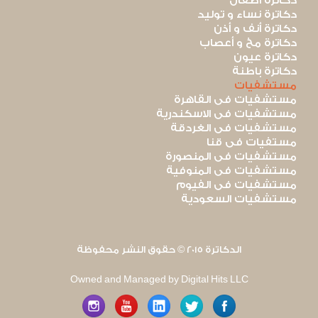
دكاترة أطفال
دكاترة نساء و توليد
دكاترة أنف و أذن
دكاترة مخ و أعصاب
دكاترة عيون
دكاترة باطنة
مستشفيات
مستشفيات فى القاهرة
مستشفيات فى الاسكندرية
مستشفيات فى الغردقة
مستفيات فى قنا
مستشفيات فى المنصورة
مستشفيات فى المنوفية
مستشفيات فى الفيوم
مستشفيات السعودية
الدكاترة 2015 © حقوق النشر محفوظة
Owned and Managed by Digital Hits LLC