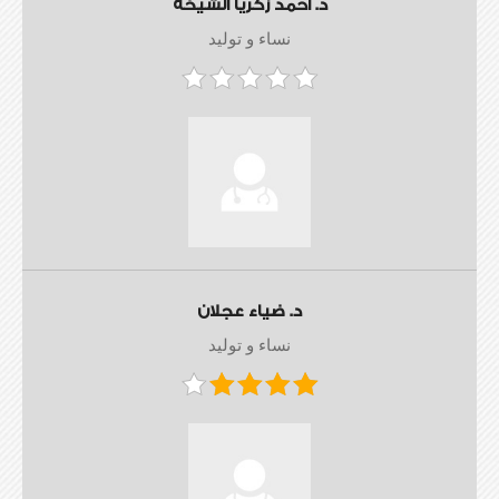
د. أحمد زكريا الشيخة
نساء و توليد
د. ضياء عجلان
نساء و توليد