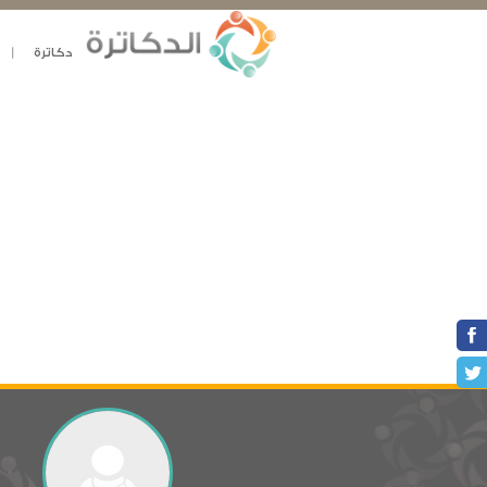
دكاترة