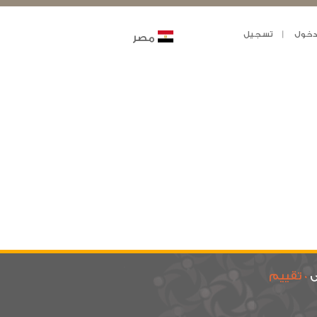
خول
تسجيل
مصر
ى
0 تقييم