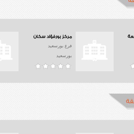
ة
عة
مركز بورفؤاد سكان
فرع بورسعيد
بورسعيد
قة