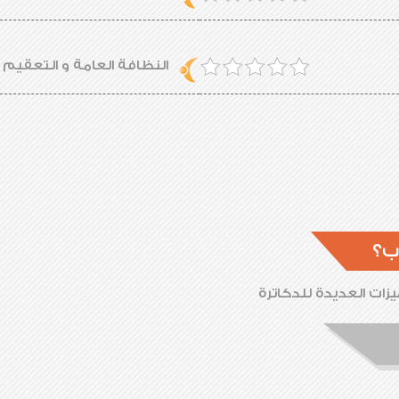
النظافة العامة و التعقيم
ب؟
زات العديدة للدكاترة