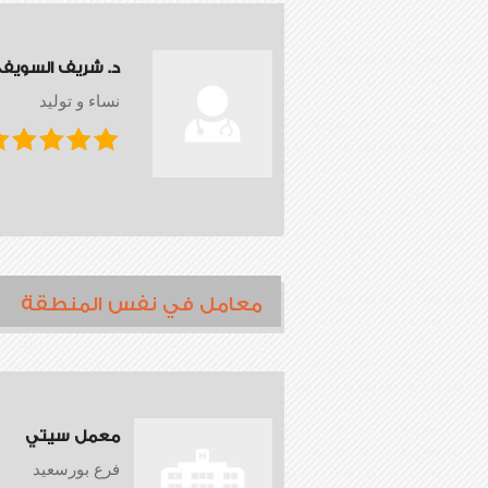
د. شريف السويف
نساء و توليد
معامل في نفس المنطقة
معمل سيتي
فرع بورسعيد