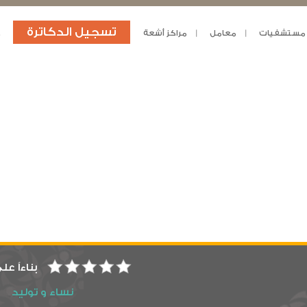
تسجيل الدكاترة
مستشفيات
معامل
مراكز أشعة
د
بناءاً عل
نساء و توليد