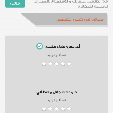
قم بتفعيل حسابك و الاستمتاع بالمميزات
فعل
العديدة للدكاترة
دكاترة فى نفس التخصص
أ.د. عمرو عادل منسى
نساء و توليد
د. مدحت جلال مصطفي
نساء و توليد