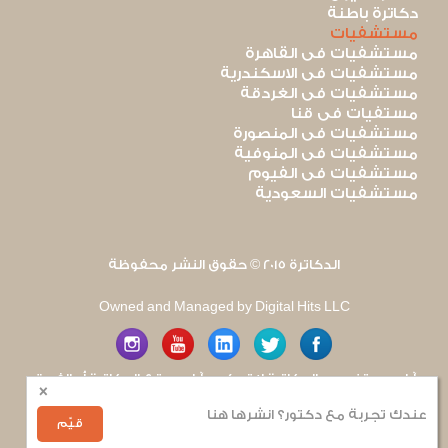
دكاترة باطنة
مستشفيات
مستشفيات فى القاهرة
مستشفيات فى الاسكندرية
مستشفيات فى الغردقة
مستفيات فى قنا
مستشفيات فى المنصورة
مستشفيات فى المنوفية
مستشفيات فى الفيوم
مستشفيات السعودية
الدكاترة 2015 © حقوق النشر محفوظة
Owned and Managed by Digital Hits LLC
آراء مستخدمى الدكاترة لا تعكس آراء موقع الدكاترة أو الفريق
×
العامل به. يتم بذل قصارى الجهد لضمان منع نشر أى اساءة أو
هجوم شخصى.
عندك تجربة مع دكتور؟ انشرها هنا
للإبلاغ عن أى إساءة
.
قيّم