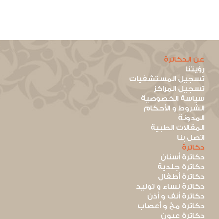
عن الدكاترة
رؤيتنا
تسجيل المستشفيات
تسجيل المراكز
سياسة الخصوصية
الشروط و الأحكام
المدونة
المقالات الطبية
اتصل بنا
دكاترة
دكاترة أسنان
دكاترة جلدية
دكاترة أطفال
دكاترة نساء و توليد
دكاترة أنف و أذن
دكاترة مخ و أعصاب
دكاترة عيون