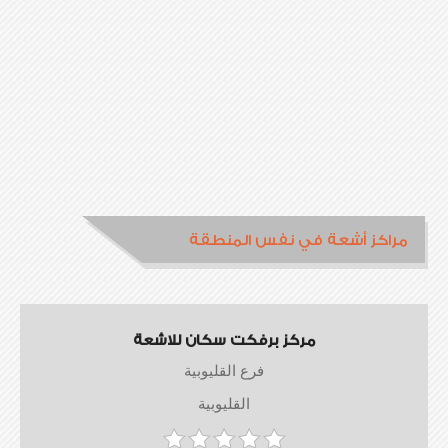
مراكز أشعة في نفس المنطقة
مركز برفكت سكان للاشعة
فرع القليوبية
القليوبية