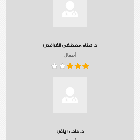
د. هناء مصطفى القراقص
أطفال
د. عادل رياض