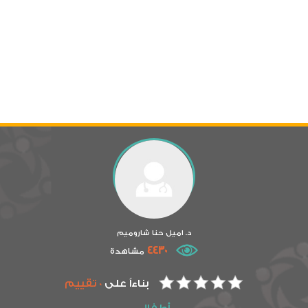
د. اميل حنا شاروميم
4430
مشاهدة
بناءاً على
0 تقييم