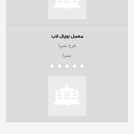
معمل رويال لاب
فرع شبرا
شبرا