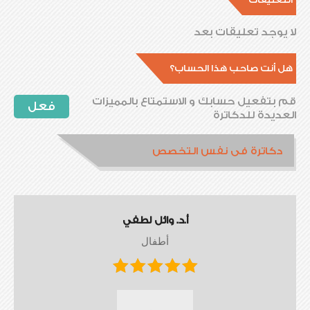
لا يوجد تعليقات بعد
هل أنت صاحب هذا الحساب؟
قم بتفعيل حسابك و الاستمتاع بالمميزات
فعل
العديدة للدكاترة
دكاترة فى نفس التخصص
أ.د. وائل لطفي
أطفال