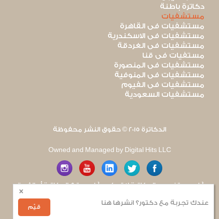
دكاترة باطنة
مستشفيات
مستشفيات فى القاهرة
مستشفيات فى الاسكندرية
مستشفيات فى الغردقة
مستفيات فى قنا
مستشفيات فى المنصورة
مستشفيات فى المنوفية
مستشفيات فى الفيوم
مستشفيات السعودية
الدكاترة 2015 © حقوق النشر محفوظة
Owned and Managed by Digital Hits LLC
آراء مستخدمى الدكاترة لا تعكس آراء موقع الدكاترة أو الفريق
×
العامل به. يتم بذل قصارى الجهد لضمان منع نشر أى اساءة أو
هجوم شخصى.
عندك تجربة مع دكتور؟ انشرها هنا
للإبلاغ عن أى إساءة
.
قيّم