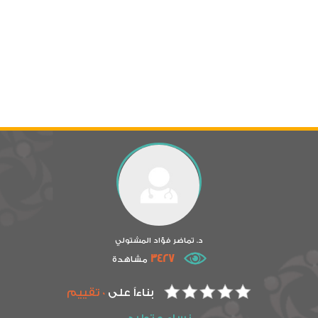
د. تماضر فؤاد المشتولي
3427
مشاهدة
بناءاً على
0 تقييم