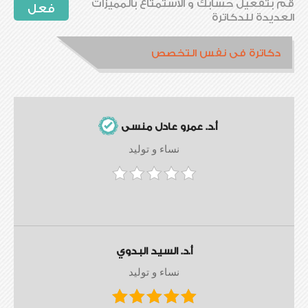
قم بتفعيل حسابك و الاستمتاع بالمميزات
فعل
العديدة للدكاترة
دكاترة فى نفس التخصص
أ.د. عمرو عادل منسى
نساء و توليد
أ.د. السيد البدوي
نساء و توليد