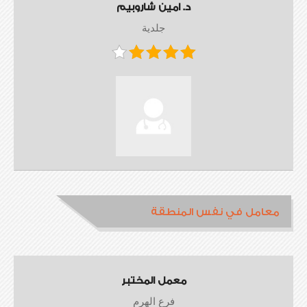
د. امين شاروبيم
جلدية
معامل في نفس المنطقة
معمل المختبر
فرع الهرم