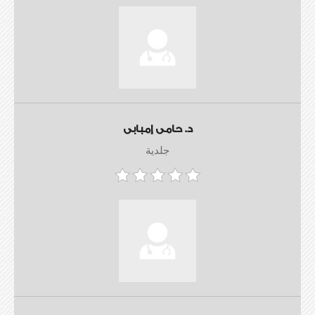
د. حامى إمبابى
جلدية