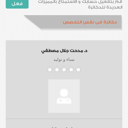
قم بتفعيل حسابك و الاستمتاع بالمميزات
فعل
العديدة للدكاترة
دكاترة فى نفس التخصص
د. مدحت جلال مصطفي
نساء و توليد