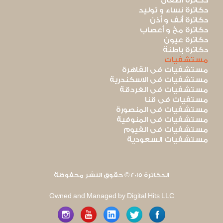
دكاترة أطفال
دكاترة نساء و توليد
دكاترة أنف و أذن
دكاترة مخ و أعصاب
دكاترة عيون
دكاترة باطنة
مستشفيات
مستشفيات فى القاهرة
مستشفيات فى الاسكندرية
مستشفيات فى الغردقة
مستفيات فى قنا
مستشفيات فى المنصورة
مستشفيات فى المنوفية
مستشفيات فى الفيوم
مستشفيات السعودية
الدكاترة 2015 © حقوق النشر محفوظة
Owned and Managed by Digital Hits LLC