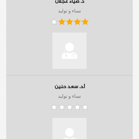
د. ضياء عجلان
نساء و توليد
أ.د. سعد حنين
نساء و توليد