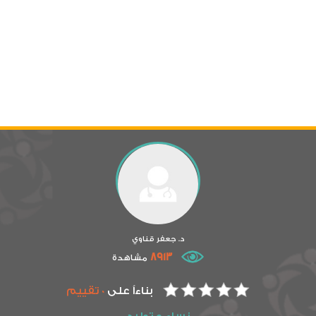
د. جعفر قناوي
8913
مشاهدة
بناءاً على
0 تقييم