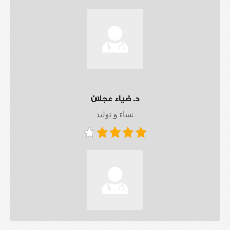
د. ضياء عجلان
نساء و توليد