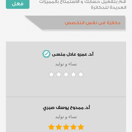
قم بتفعيل حسابك و الاستمتاع بالمميزات
فعل
العديدة للدكاترة
دكاترة فى نفس التخصص
أ.د. عمرو عادل منسى
نساء و توليد
أ.د. ممدوح يوسف صبري
نساء و توليد