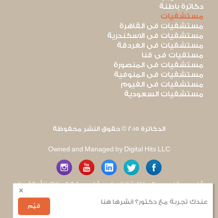
دكاترة باطنة
مستشفيات
مستشفيات فى القاهرة
مستشفيات فى الاسكندرية
مستشفيات فى الغردقة
مستفيات فى قنا
مستشفيات فى المنصورة
مستشفيات فى المنوفية
مستشفيات فى الفيوم
مستشفيات السعودية
الدكاترة 2015 © حقوق النشر محفوظة
Owned and Managed by Digital Hits LLC
آراء مستخدمى الدكاترة لا تعكس آراء موقع الدكاترة أو الفريق
×
العامل به. يتم بذل قصارى الجهد لضمان منع نشر أى اساءة أو
هجوم شخصى.
عندك تجربة مع دكتور؟ انشرها هنا
للإبلاغ عن أى إساءة
.
قيّم