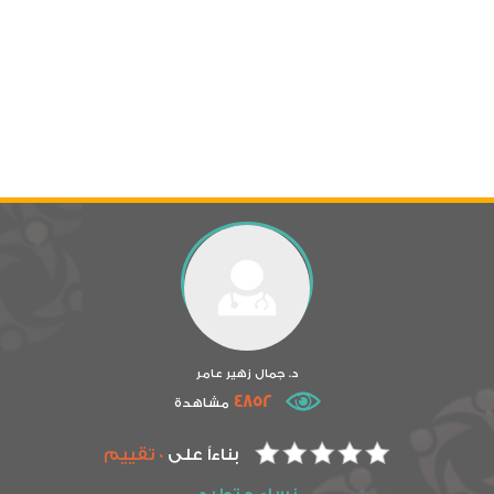
د. جمال زهير عامر
4852
مشاهدة
بناءاً على
0 تقييم