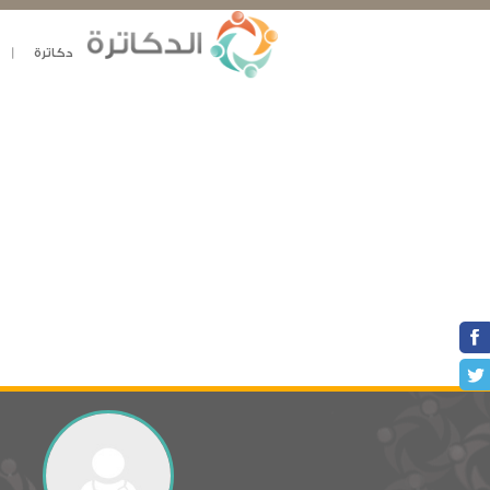
دكاترة