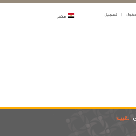
خول
تسجيل
مصر
ى
0 تقييم