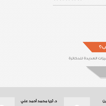
ب؟
زات العديدة للدكاترة
ين
د. ثريا محمد أحمد علي