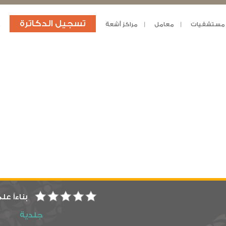
تسجيل الدكاترة
مستشفيات
معامل
مراكز أشعة
د
بناءاً عل
جلدية