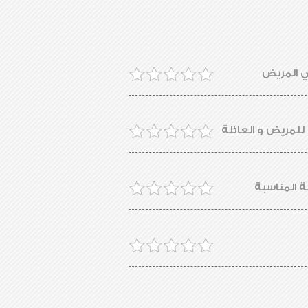
لي المريض
للمريض و العائلة
 المناسبة