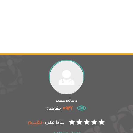
د. حاتم محمد
5932
مشاهدة
بناءاً على
0 تقييم