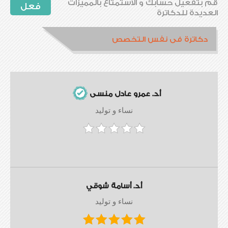
قم بتفعيل حسابك و الاستمتاع بالمميزات
فعل
العديدة للدكاترة
دكاترة فى نفس التخصص
أ.د. عمرو عادل منسى
نساء و توليد
أ.د. أسامة شوقي
نساء و توليد