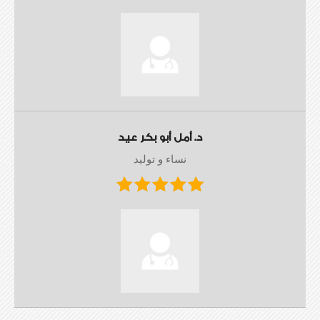
د. أمل أبو بكر عيد
نساء و توليد