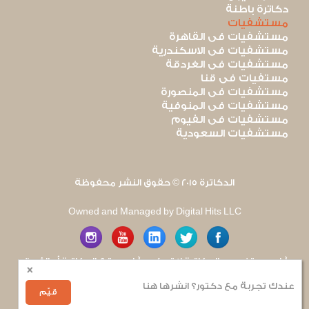
دكاترة باطنة
مستشفيات
مستشفيات فى القاهرة
مستشفيات فى الاسكندرية
مستشفيات فى الغردقة
مستفيات فى قنا
مستشفيات فى المنصورة
مستشفيات فى المنوفية
مستشفيات فى الفيوم
مستشفيات السعودية
الدكاترة 2015 © حقوق النشر محفوظة
Owned and Managed by Digital Hits LLC
آراء مستخدمى الدكاترة لا تعكس آراء موقع الدكاترة أو الفريق
×
العامل به. يتم بذل قصارى الجهد لضمان منع نشر أى اساءة أو
هجوم شخصى.
عندك تجربة مع دكتور؟ انشرها هنا
للإبلاغ عن أى إساءة
.
قيّم