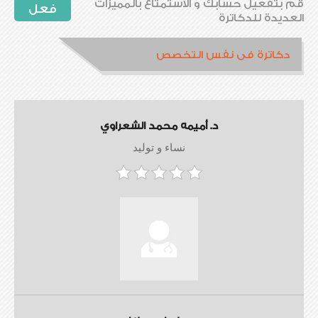
قم بتفعيل حسابك و الاستمتاع بالمميزات
فعل
العديدة للدكاترة
دكاترة فى نفس التخصص
د. أميمه محمد الشعراوي
نساء و توليد