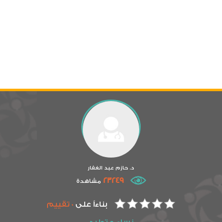
د. حازم عبد الغفار
23249
مشاهدة
بناءاً على
0 تقييم