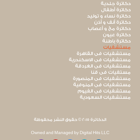
دكاترة جلدية
دكاترة أطفال
دكاترة نساء و توليد
دكاترة أنف و أذن
دكاترة مخ و أعصاب
دكاترة عيون
دكاترة باطنة
مستشفيات
مستشفيات فى القاهرة
مستشفيات فى الاسكندرية
مستشفيات فى الغردقة
مستفيات فى قنا
مستشفيات فى المنصورة
مستشفيات فى المنوفية
مستشفيات فى الفيوم
مستشفيات السعودية
الدكاترة 2015 © حقوق النشر محفوظة
Owned and Managed by Digital Hits LLC