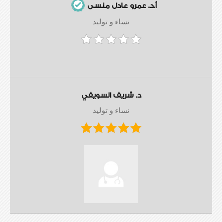
أ.د. عمرو عادل منسى
نساء و توليد
د. شريف السويفي
نساء و توليد