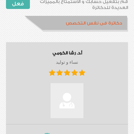
قم بتفعيل حسابك و الاستمتاع بالمميزات
فعل
العديدة للدكاترة
دكاترة فى نفس التخصص
أ.د. رشا الكومي
نساء و توليد