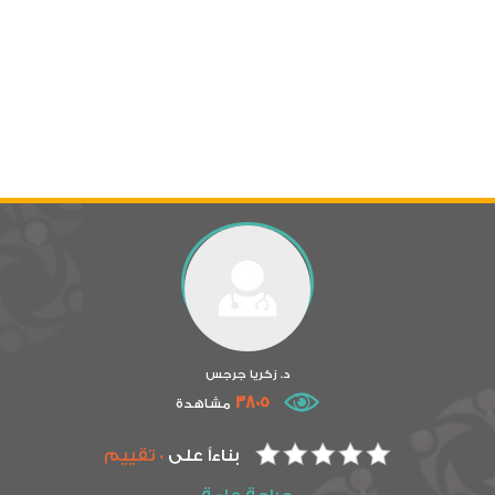
د. زكريا جرجس
3805
مشاهدة
بناءاً على
0 تقييم