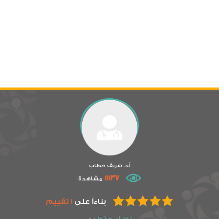
أ.د. شريف خطاب
11137
مشاهدة
بناءاً على
1 تقييم