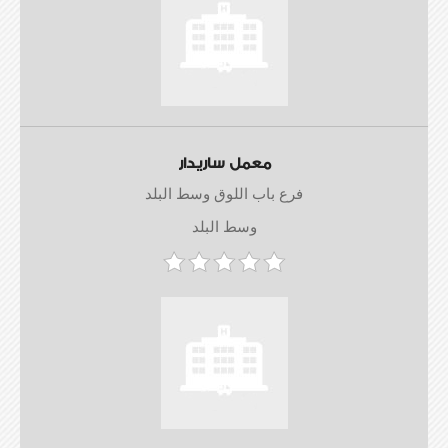
معمل ساريدار
فرع باب اللوق وسط البلد
وسط البلد