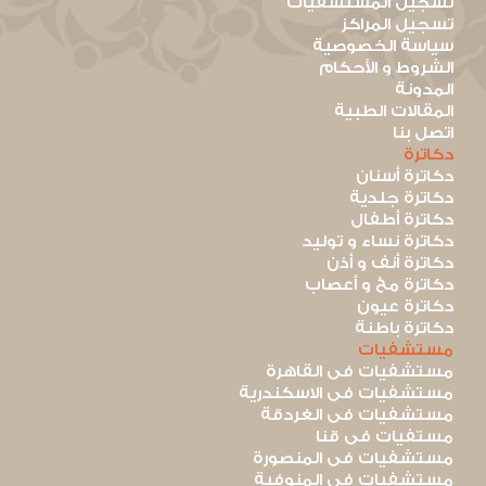
تسجيل المستشفيات
تسجيل المراكز
سياسة الخصوصية
الشروط و الأحكام
المدونة
المقالات الطبية
اتصل بنا
دكاترة
دكاترة أسنان
دكاترة جلدية
دكاترة أطفال
دكاترة نساء و توليد
دكاترة أنف و أذن
دكاترة مخ و أعصاب
دكاترة عيون
دكاترة باطنة
مستشفيات
مستشفيات فى القاهرة
مستشفيات فى الاسكندرية
مستشفيات فى الغردقة
مستفيات فى قنا
مستشفيات فى المنصورة
مستشفيات فى المنوفية