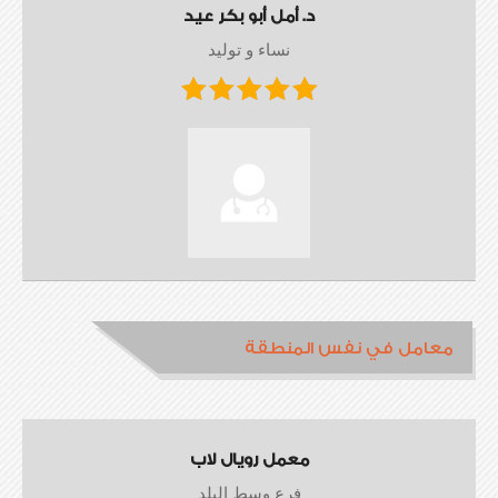
د. أمل أبو بكر عيد
نساء و توليد
معامل في نفس المنطقة
معمل رويال لاب
فرع وسط البلد