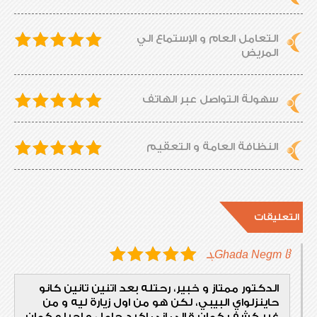
التعامل العام و الإستماع الي
المريض
سهولة التواصل عبر الهاتف
النظافة العامة و التعقيم
التعليقات
Ghada Negm ჱܓ
الدكتور ممتاز و خبير، رحتله بعد اتنين تانين كانو
حاينزلواي البيبي، لكن هو من اول زيارة ليه و من
غير كشف كمان قالي اني اكيد حامل و اجيلو كمان