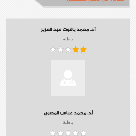
أ.د. محمد ياقوت عبد العزيز
باطنة
أ.د. محمد عباس المصري
باطنة