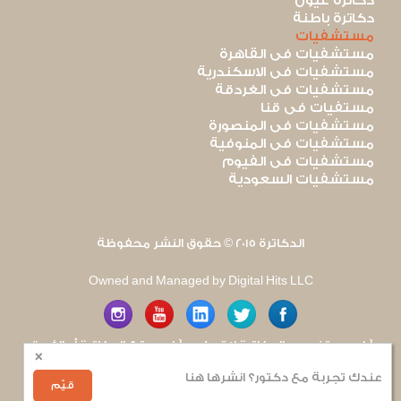
دكاترة عيون
دكاترة باطنة
مستشفيات
مستشفيات فى القاهرة
مستشفيات فى الاسكندرية
مستشفيات فى الغردقة
مستفيات فى قنا
مستشفيات فى المنصورة
مستشفيات فى المنوفية
مستشفيات فى الفيوم
مستشفيات السعودية
الدكاترة 2015 © حقوق النشر محفوظة
Owned and Managed by Digital Hits LLC
آراء مستخدمى الدكاترة لا تعكس آراء موقع الدكاترة أو الفريق
×
العامل به. يتم بذل قصارى الجهد لضمان منع نشر أى اساءة أو
هجوم شخصى.
عندك تجربة مع دكتور؟ انشرها هنا
للإبلاغ عن أى إساءة
.
قيّم