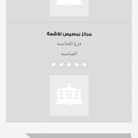
مركز رمسيس للاشعة
فرع العباسية
العباسية