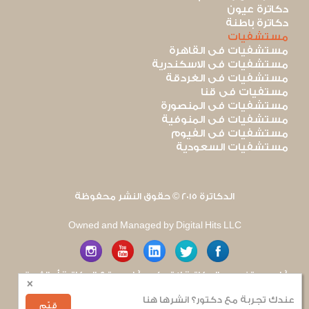
دكاترة عيون
دكاترة باطنة
مستشفيات
مستشفيات فى القاهرة
مستشفيات فى الاسكندرية
مستشفيات فى الغردقة
مستفيات فى قنا
مستشفيات فى المنصورة
مستشفيات فى المنوفية
مستشفيات فى الفيوم
مستشفيات السعودية
الدكاترة 2015 © حقوق النشر محفوظة
Owned and Managed by Digital Hits LLC
آراء مستخدمى الدكاترة لا تعكس آراء موقع الدكاترة أو الفريق
×
العامل به. يتم بذل قصارى الجهد لضمان منع نشر أى اساءة أو
هجوم شخصى.
عندك تجربة مع دكتور؟ انشرها هنا
للإبلاغ عن أى إساءة
.
قيّم