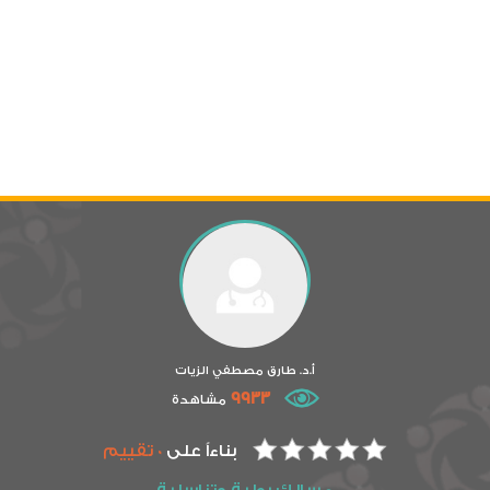
أ.د. طارق مصطفي الزيات
9933
مشاهدة
بناءاً على
0 تقييم