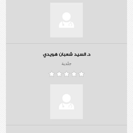
د. السيد شعبان هويدي
جلدية