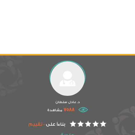
د. عادل سلطان
7588
مشاهدة
بناءاً على
0 تقييم