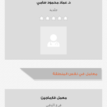
د. عماد محمود سامي
جلدية
معامل في نفس المنطقة
معمل فارماجين
فرع الدقي