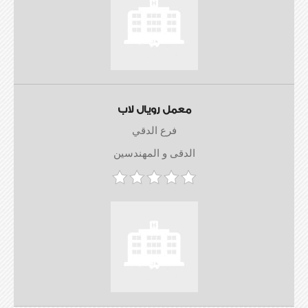
معمل رويال لاب
فرع الدقي
الدقى و المهندسين