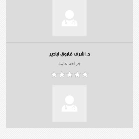
د. اشرف فاروق ابادير
جراحة عامة