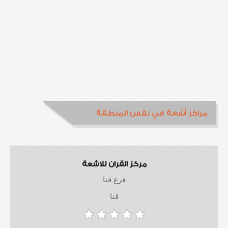
مراكز أشعة في نفس المنطقة
مركز القران للاشعة
فرع قنا
قنا