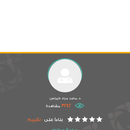
د. ماجد مراد كيرلس
3242
مشاهدة
بناءاً على
0 تقييم