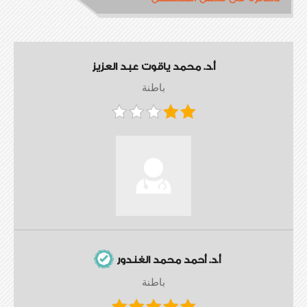
أ.د. محمد ياقوت عبد العزيز
باطنة
أ.د. أحمد محمد الغندور
باطنة