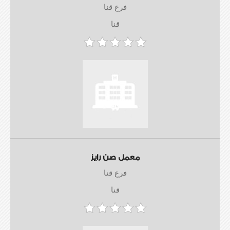
فرع قنا
قنا
معمل صن رايز
فرع قنا
قنا