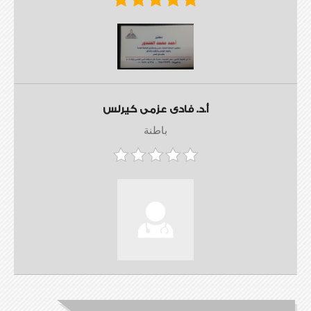
أ.د. فادى عزمى كيرلس
باطنة