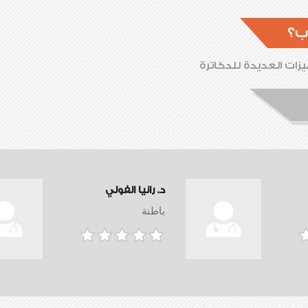
ب؟
زات العديدة للدكاترة
د. رانيا الفولي
باطنة