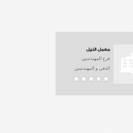
معمل النيل
فرع المهندسين
الدقى و المهندسين