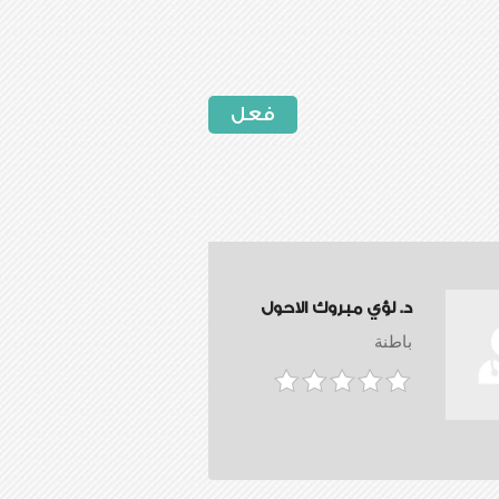
فعل
د. لؤي مبروك الاحول
باطنة