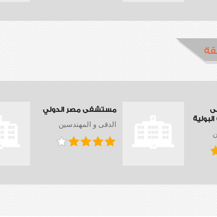
قة
ى
مستشفى مصر الدولي
لبولية
الدقى و المهندسين
ن