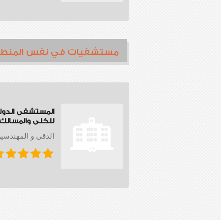
مستشفيات في نفس المنط
المستشفى الدول
للكلى والمسالك ا
الدقى و المهندسي