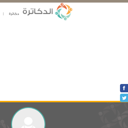
دكاترة