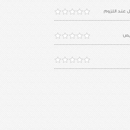
ل عند اللزوم
خيص