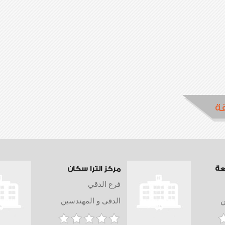
ة
عة
مركز الترا سكان
فرع الدقي
ن
الدقى و المهندسين