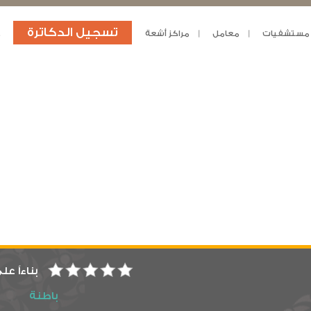
تسجيل الدكاترة
مستشفيات
معامل
مراكز أشعة
د
بناءاً عل
باطنة