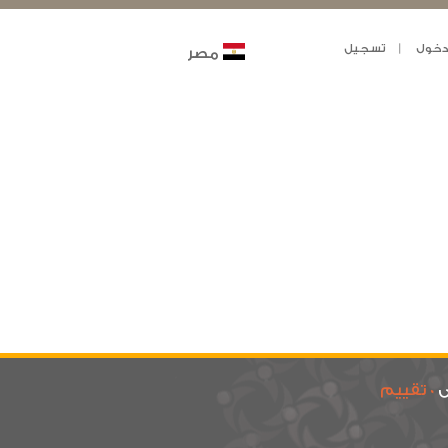
خول
تسجيل
مصر
ى
0 تقييم