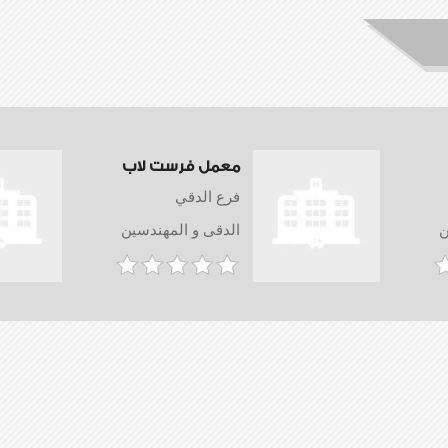
معمل فرست لاب
فرع الدقي
ن
الدقى و المهندسين