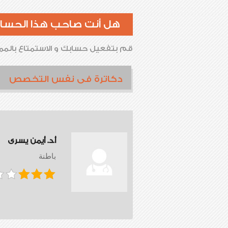
هل أنت صاحب هذا الحسا
قم بتفعيل حسابك و الاستمتاع بالممي
دكاترة فى نفس التخصص
أ.د. أيمن يسرى
باطنة