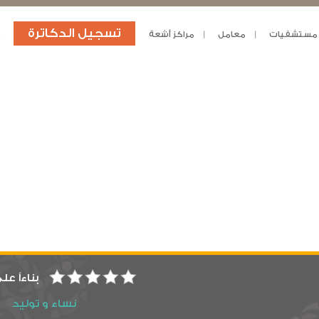
تسجيل الدكاترة
مستشفيات
معامل
مراكز أشعة
د
بناءاً عل
نساء و توليد