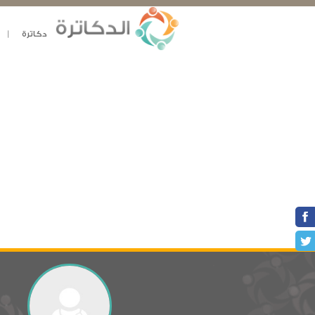
دكاترة