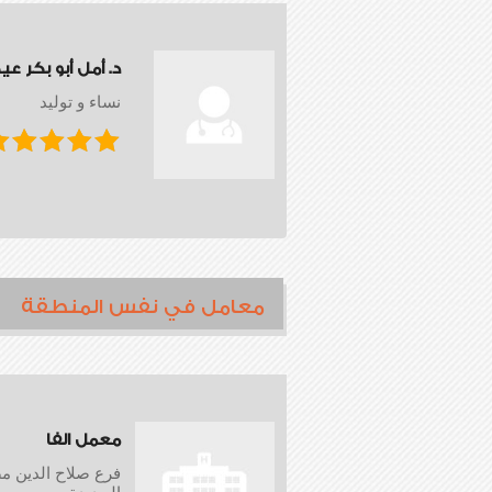
د. أمل أبو بكر عي
نساء و توليد
معامل في نفس المنطقة
معمل الفا
فرع صلاح الدين م