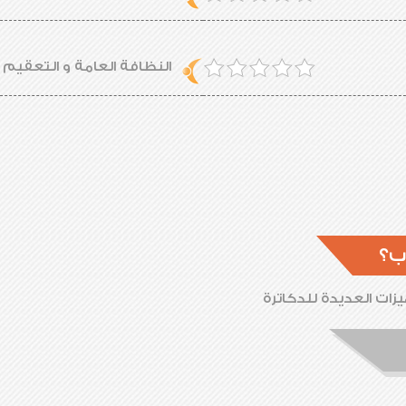
النظافة العامة و التعقيم
ب؟
زات العديدة للدكاترة