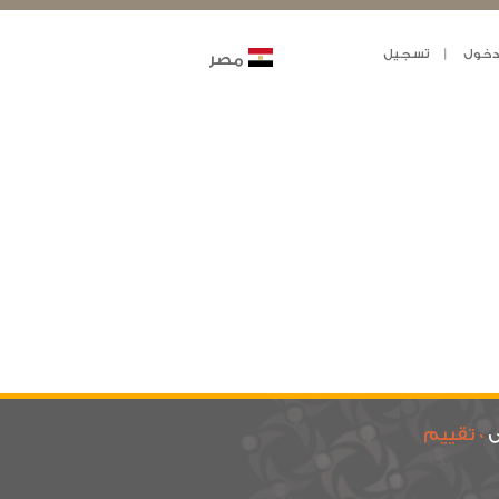
خول
تسجيل
مصر
ى
0 تقييم