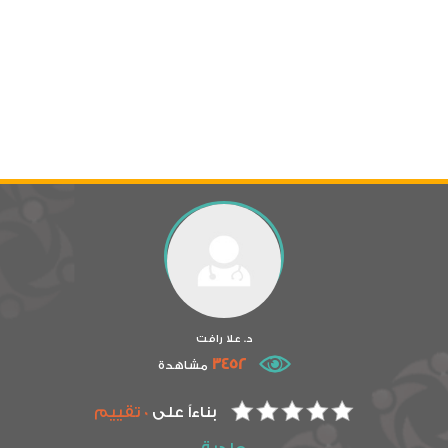
د. علا رافت
3452
مشاهدة
بناءاً على
0 تقييم