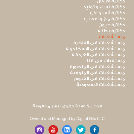
دكاترة أطفال
دكاترة نساء و توليد
دكاترة أنف و أذن
دكاترة مخ و أعصاب
دكاترة عيون
دكاترة باطنة
مستشفيات
مستشفيات فى القاهرة
مستشفيات فى الاسكندرية
مستشفيات فى الغردقة
مستفيات فى قنا
مستشفيات فى المنصورة
مستشفيات فى المنوفية
مستشفيات فى الفيوم
مستشفيات السعودية
الدكاترة 2015 © حقوق النشر محفوظة
Owned and Managed by Digital Hits LLC