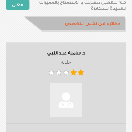
قم بتفعيل حسابك و الاستمتاع بالمميزات
فعل
العديدة للدكاترة
دكاترة فى نفس التخصص
د. سامية عبد النبي
جلدية