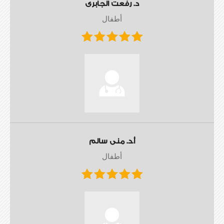
د. رفعت الجابرى
أطفال
أ.د. منى سالم
أطفال