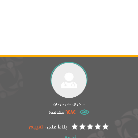
د. كمال جابر حمدان
6484
مشاهدة
بناءاً على
0 تقييم