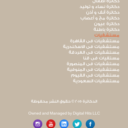
دكاترة أطفال
دكاترة نساء و توليد
دكاترة أنف و أذن
دكاترة مخ و أعصاب
دكاترة عيون
دكاترة باطنة
مستشفيات
مستشفيات فى القاهرة
مستشفيات فى الاسكندرية
مستشفيات فى الغردقة
مستفيات فى قنا
مستشفيات فى المنصورة
مستشفيات فى المنوفية
مستشفيات فى الفيوم
مستشفيات السعودية
الدكاترة 2015 © حقوق النشر محفوظة
Owned and Managed by Digital Hits LLC