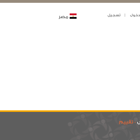
خول
تسجيل
مصر
ى
0 تقييم