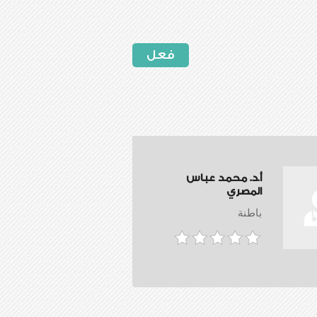
فعل
أ.د. محمد عباس
المصري
باطنة