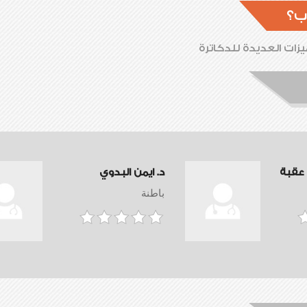
ب؟
زات العديدة للدكاترة
 عقبة
د. ايمن البدوي
باطنة