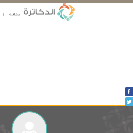
دكاترة