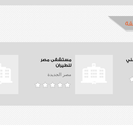
قة
ني
مستشفى مصر
للطيران
مصر الجديدة