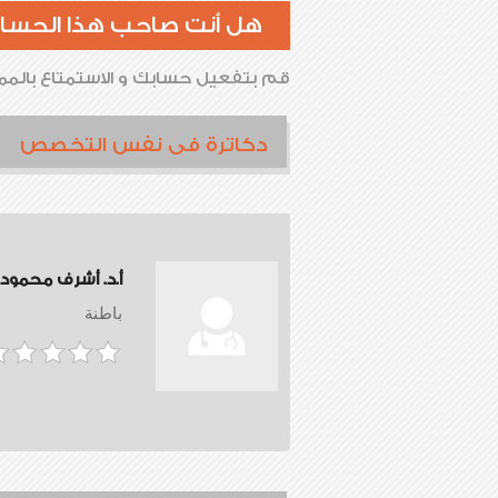
هل أنت صاحب هذا الحسا
قم بتفعيل حسابك و الاستمتاع بالممي
دكاترة فى نفس التخصص
أ.د. أشرف محمود
باطنة