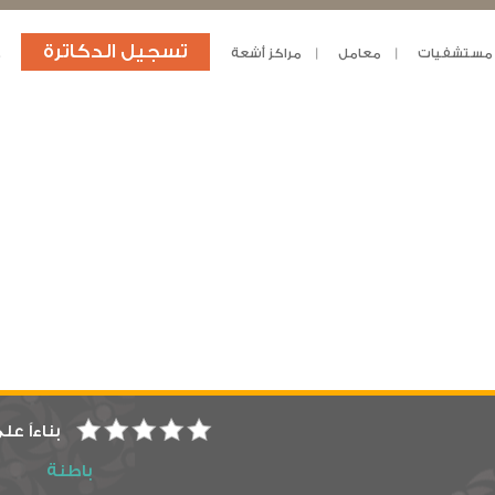
تسجيل الدكاترة
مستشفيات
معامل
مراكز أشعة
د
بناءاً عل
باطنة