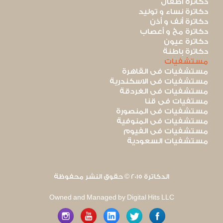
دكاترة أطفال
دكاترة نساء و توليد
دكاترة أنف و أذن
دكاترة مخ و أعصاب
دكاترة عيون
دكاترة باطنة
مستشفيات
مستشفيات فى القاهرة
مستشفيات فى الاسكندرية
مستشفيات فى الغردقة
مستفيات فى قنا
مستشفيات فى المنصورة
مستشفيات فى المنوفية
مستشفيات فى الفيوم
مستشفيات السعودية
الدكاترة 2015 © حقوق النشر محفوظة
Owned and Managed by Digital Hits LLC