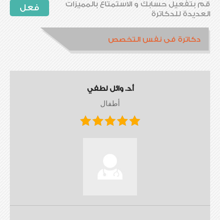
قم بتفعيل حسابك و الاستمتاع بالمميزات
فعل
العديدة للدكاترة
دكاترة فى نفس التخصص
أ.د. وائل لطفي
أطفال