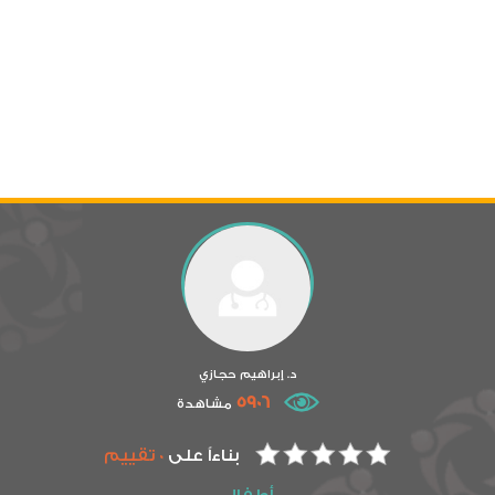
د. إبراهيم حجازي
5906
مشاهدة
بناءاً على
0 تقييم