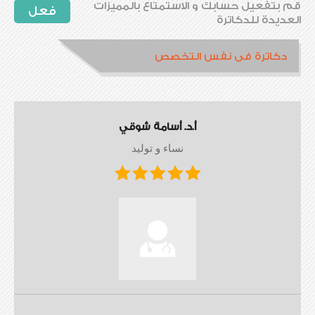
قم بتفعيل حسابك و الاستمتاع بالمميزات
فعل
العديدة للدكاترة
دكاترة فى نفس التخصص
أ.د. أسامة شوقي
نساء و توليد