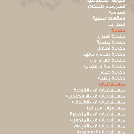
سياسة الخصوصية
الشروط و الأحكام
المدونة
المقالات الطبية
اتصل بنا
دكاترة
دكاترة أسنان
دكاترة جلدية
دكاترة أطفال
دكاترة نساء و توليد
دكاترة أنف و أذن
دكاترة مخ و أعصاب
دكاترة عيون
دكاترة باطنة
مستشفيات
مستشفيات فى القاهرة
مستشفيات فى الاسكندرية
مستشفيات فى الغردقة
مستفيات فى قنا
مستشفيات فى المنصورة
مستشفيات فى المنوفية
مستشفيات فى الفيوم
مستشفيات السعودية